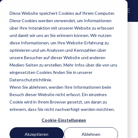
Diese Website speichert Cookies auf Ihrem Computer.
Diese Cookies werden verwendet, um Informationen
über Ihre Interaktion mit unserer Website zu erfassen
und damit wir uns an Sie erinnern können. Wir nutzen
diese Informationen, um Ihre Website-Erfahrung zu
cora am Innovation Day 2025: Digitalisierung
optimieren und um Analysen und Kennzahlen über
im Gesundheitswesen greifbar gemacht
unsere Besucher auf dieser Website und anderen
Medien-Seiten zu erstellen. Mehr Infos über die von uns
eingesetzten Cookies finden Sie in unserer
Der
Innovation Day Vol. II
im digital health center Bülach
Datenschutzrichtlinie.
(dhc) – einem Treffpunkt für digitale Pioniere im
Wenn Sie ablehnen, werden Ihre Informationen beim
Gesundheitswesen.
Besuch dieser Website nicht erfasst. Ein einzelnes
Cookie wird in Ihrem Browser gesetzt, um daran zu
erinnern, dass Sie nicht nachverfolgt werden möchten.
Cookie-Einstellungen
zur Übersicht
Akzeptieren
Ablehnen