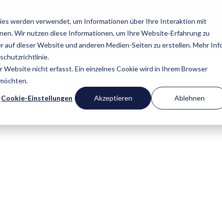
es werden verwendet, um Informationen über Ihre Interaktion mit
eiche
Branchen
Referenzen
Über cora
nnen. Wir nutzen diese Informationen, um Ihre Website-Erfahrung zu
 auf dieser Website und anderen Medien-Seiten zu erstellen. Mehr Inf
chutzrichtlinie.
Website nicht erfasst. Ein einzelnes Cookie wird in Ihrem Browser
 möchten.
Cookie-Einstellungen
Akzeptieren
Ablehnen
nstleister stehen für Innovation, Effi
logische Exzellenz. Mit cora erweitern
t-Angebot smart und skalierbar – in