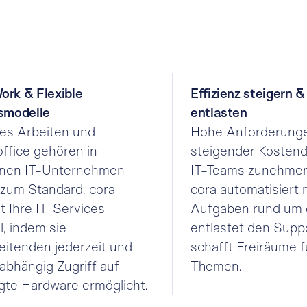
rk & Flexible
Effizienz steigern 
smodelle
entlasten
es Arbeiten und
Hohe Anforderung
fice gehören in
steigender Kostend
nen IT-Unternehmen
IT-Teams zunehmen
 zum Standard. cora
cora automatisiert 
t Ihre IT-Services
Aufgaben rund um d
l, indem sie
entlastet den Supp
eitenden jederzeit und
schafft Freiräume f
abhängig Zugriff auf
Themen.
gte Hardware ermöglicht.