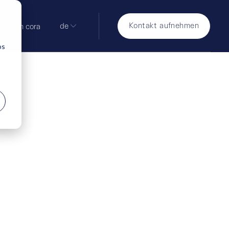
Kontakt aufnehmen
de
Warum cora
os
zienz und
 Sie Ihr IT-
tern wie extern.