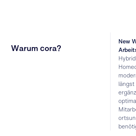
New Wo
Warum cora?
Arbeit
Hybrid
Homeof
moder
längst
ergänz
optima
Mitarb
ortsun
benöti