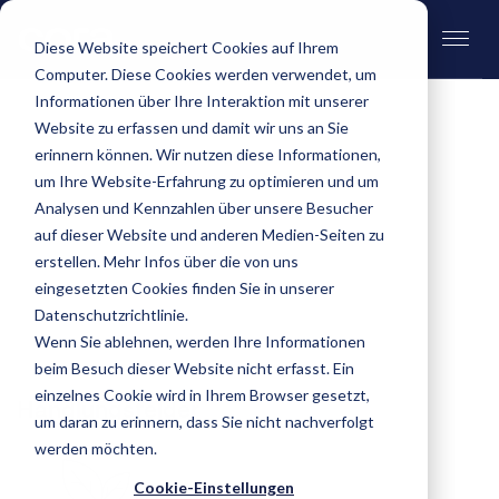
Diese Website speichert Cookies auf Ihrem
Computer. Diese Cookies werden verwendet, um
Informationen über Ihre Interaktion mit unserer
Website zu erfassen und damit wir uns an Sie
erinnern können. Wir nutzen diese Informationen,
Unser Engagement für die Nachhaltigkeit
um Ihre Website-Erfahrung zu optimieren und um
Analysen und Kennzahlen über unsere Besucher
auf dieser Website und anderen Medien-Seiten zu
Nachhaltigkeit ist für uns mehr als ein Trend. Sie
erstellen. Mehr Infos über die von uns
ist fester Bestandteil unserer
eingesetzten Cookies finden Sie in unserer
Unternehmenswerte und prägt unser tägliches
Datenschutzrichtlinie.
Handeln.
Wenn Sie ablehnen, werden Ihre Informationen
beim Besuch dieser Website nicht erfasst. Ein
einzelnes Cookie wird in Ihrem Browser gesetzt,
Handlungsfelder
um daran zu erinnern, dass Sie nicht nachverfolgt
werden möchten.
Cookie-Einstellungen