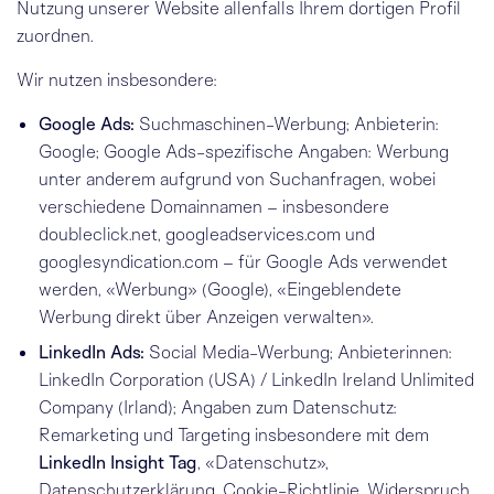
Nutzung unserer Website allenfalls Ihrem dortigen Profil
zuordnen.
Wir nutzen insbesondere:
Google Ads:
Suchmaschinen-Werbung; Anbieterin:
Google; Google Ads-spezifische Angaben: Werbung
unter anderem aufgrund von Suchanfragen, wobei
verschiedene Domainnamen – insbesondere
doubleclick.net, googleadservices.com und
googlesyndication.com – für Google Ads verwendet
werden,
«Werbung» (Google)
,
«Eingeblendete
Werbung direkt über Anzeigen verwalten»
.
LinkedIn Ads:
Social Media-Werbung; Anbieterinnen:
LinkedIn Corporation (USA) / LinkedIn Ireland Unlimited
Company (Irland); Angaben zum Datenschutz:
Remarketing und Targeting insbesondere mit dem
LinkedIn Insight Tag
,
«Datenschutz»
,
Datenschutzerklärung
,
Cookie-Richtlinie
,
Widerspruch