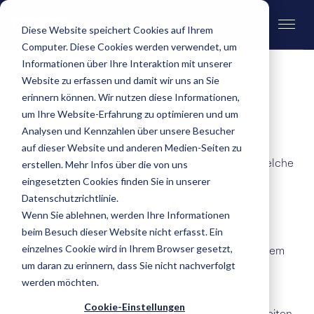
Diese Website speichert Cookies auf Ihrem
Computer. Diese Cookies werden verwendet, um
Informationen über Ihre Interaktion mit unserer
Website zu erfassen und damit wir uns an Sie
erinnern können. Wir nutzen diese Informationen,
Datenschutz
um Ihre Website-Erfahrung zu optimieren und um
Analysen und Kennzahlen über unsere Besucher
auf dieser Website und anderen Medien-Seiten zu
Mit dieser
Datenschutzerklärung
informieren wir, welche
erstellen. Mehr Infos über die von uns
Personendaten wir im Zusammenhang mit unseren
eingesetzten Cookies finden Sie in unserer
Aktivitäten und Tätigkeiten
einschliesslich unserer
Datenschutzrichtlinie.
www.cora.tech
Website bearbeiten. Wir informieren
Wenn Sie ablehnen, werden Ihre Informationen
beim Besuch dieser Website nicht erfasst. Ein
insbesondere, wofür, wie und wo wir welche
einzelnes Cookie wird in Ihrem Browser gesetzt,
Personendaten bearbeiten. Wir informieren ausserdem
um daran zu erinnern, dass Sie nicht nachverfolgt
über die Rechte von Personen, deren Daten wir
werden möchten.
bearbeiten.
Cookie-Einstellungen
Für einzelne oder zusätzliche Aktivitäten und Tätigkeiten